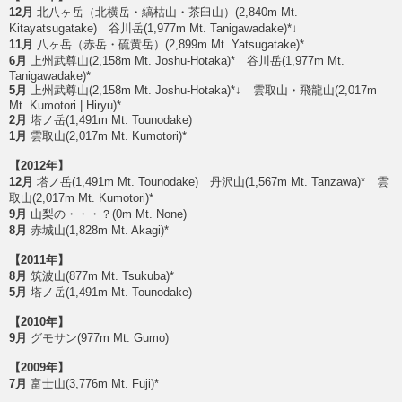
12月
北八ヶ岳（北横岳・縞枯山・茶臼山）(2,840m Mt.
Kitayatsugatake) 谷川岳(1,977m Mt. Tanigawadake)*↓
11月
八ヶ岳（赤岳・硫黄岳）(2,899m Mt. Yatsugatake)*
6月
上州武尊山(2,158m Mt. Joshu-Hotaka)* 谷川岳(1,977m Mt.
Tanigawadake)*
5月
上州武尊山(2,158m Mt. Joshu-Hotaka)*↓ 雲取山・飛龍山(2,017m
Mt. Kumotori | Hiryu)*
2月
塔ノ岳(1,491m Mt. Tounodake)
1月
雲取山(2,017m Mt. Kumotori)*
【2012年】
12月
塔ノ岳(1,491m Mt. Tounodake) 丹沢山(1,567m Mt. Tanzawa)* 雲
取山(2,017m Mt. Kumotori)*
9月
山梨の・・・？(0m Mt. None)
8月
赤城山(1,828m Mt. Akagi)*
【2011年】
8月
筑波山(877m Mt. Tsukuba)*
5月
塔ノ岳(1,491m Mt. Tounodake)
【2010年】
9月
グモサン(977m Mt. Gumo)
【2009年】
7月
富士山(3,776m Mt. Fuji)*