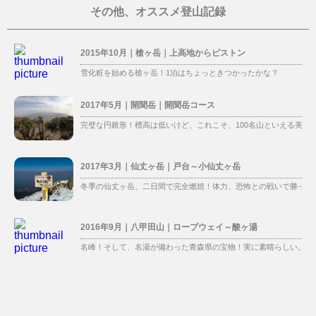
その他、オススメ登山記録
2015年10月｜槍ヶ岳｜上高地からピストン
雪化粧を始める槍ヶ岳！1泊はちょっときつかったかな？
2017年5月｜開聞岳｜開聞岳コース
完璧な円錐形！標高は低いけど、これこそ、100名山といえる美し
2017年3月｜仙丈ヶ岳｜戸台～小仙丈ヶ岳
冬季の仙丈ヶ岳、二日間で完全燃焼！体力、恐怖との戦いで勝った
2016年9月｜八甲田山｜ロープウェイ～酸ヶ湯
名峰！そして、名湯が備わった青森県の宝物！実に素晴らしい。