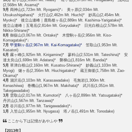
(2,568m Mt. Asama)*
9月
両神山(1,723m Mt. Ryogami)*↓ 美ヶ原(2,034m Mt.
Utsukushigahara)* 火打山(2,462m Mt. Hiuchi)* 妙高山(2,454m Mt.
Myoko)* 後立山連峰｜鹿島槍ヶ岳(2,889m Mt. Kashima-Yarigatake)*
後立山連峰｜五竜岳(2,814m Mt. Goryudake)* 日光白根山(2,578m Mt.
Nikko-Shirane)*
8月
御嶽山(3,067m Mt. Ontake)* 木曽駒ヶ岳(2,956m Mt. Kiso-
Komagatake)*↓
7月
甲斐駒ヶ岳(2,967m Mt. Kai-Komagatake)*
笠取山(1,953m Mt.
Kasatori)
6月
霧ヶ峰(1,925m Mt. Kirigamine)* 蓼科山(2,531m Mt. Tateshina)* 安
達太良山(1,699m Mt. Adatara)* 磐梯山(1,816m Mt. Bandai)*
5月
草津白根山(2,160m Mt. Kusatsu-Shirane)* 妙義山(1,103m Mt.
Myogi) 燧ヶ岳(2,356m Mt. Hiuchigatake)* 蔵王御釜(1,758m Mt. Zao-
Okama)*
4月
涸沢岳(3,103m Mt. Karasawadake) 毛無岩(1,300m Mt.
Kenashiiwa) 巻機山(1,967m Mt. Makihata)* 武川岳(1,051m Mt.
Takegawadake)
3月
雲取山(2,017m Mt. Kumotori)* 八ヶ岳(2,899m Mt. Yatsugatake)*
丹沢山(1,567m Mt. Tanzawa)*
2月
谷川岳(1,977m Mt. Tanigawadake)*↓
1月
入笠山(1,955m Mt. Nyugasa) 塔ノ岳(1,491m Mt. Tonodake)
ここから下は記憶があやふや
【2013年】