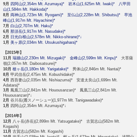
9月
四阿山(2,354m Mt. Azumaya)*
岩木山(1,625m Mt. Iwaki)*
八甲田
山(1,584m Mt. Hakkoda)*
8月
両神山(1,723m Mt. Ryogami)*
至仏山(2,228m Mt. Shibutsu)*
早池
峰山(1,917m Mt. Hayachine)*
7月
白山(2,707m Mt. Haku)*
6月
那須岳(1,917m Mt. Nasudake)*
2月
日光白根山(2,578m Mt. Nikko-shirane)*↓
1月
美ヶ原(2,034m Mt. Utsukushigahara)*
【2015年】
11月
瑞牆山(2,230m Mt. Mizugaki)*
金峰山(2,599m Mt. Kinpu)*
大菩薩
嶺(2,057m Mt. Daibosatsurei)*
10月
槍ヶ岳(3,180m Mt. Yarigatake)*
男体山(2,846m Mt. Nantai)*
8月
甲武信岳(2,475m Mt. Kobushidake)*
4月
西吾妻山(2,035m Mt. Nishiazuma)* 安達太良山(1,699m Mt.
Adatara)*
3月
鳳凰三山(2,841m Mt. Houousanzan)* 鳳凰三山(2,841m Mt.
Houousanzan)*↓
2月
谷川岳(麓スノーシュー)(1,977m Mt. Tanigawadake)*
1月
四阿山(2,354m Mt. Azumaya)*↓
【2014年】
12月
八ヶ岳(赤岳)(2,899m Mt. Yatsugatake)* 古賀志山(582m Mt.
Kogashi)
11月
古賀志山(582m Mt. Kogashi)
10月
岩手山(2,038m Mt. Iwate)* 蛭ヶ岳(1,673m Mt. Hirugatake) 浅間山