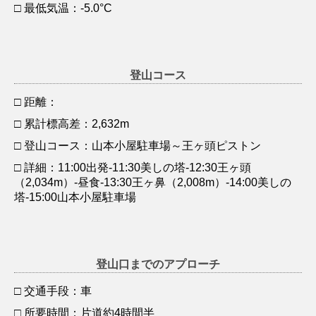
□ 最低気温：-5.0°C
登山コース
□ 距離：
□ 累計標高差：2,632m
□ 登山コース：山本小屋駐車場～王ヶ頭ピストン
□ 詳細：11:00出発‐11:30美しの塔‐12:30王ヶ頭
（2,034m）‐昼食‐13:30王ヶ鼻（2,008m）‐14:00美しの
塔‐15:00山本小屋駐車場
登山口までのアプローチ
□ 交通手段：車
□ 所要時間：片道約4時間半