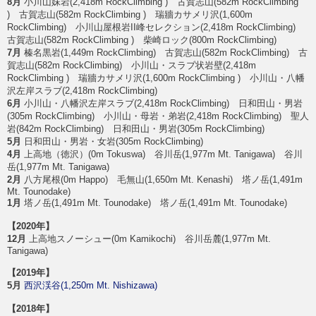
8月
小川山妹岩(2,418m RockClimbing ) 古賀志山(582m RockClimbing
) 古賀志山(582m RockClimbing ) 瑞牆カサメリ沢(1,600m
RockClimbing) 小川山屋根岩II峰セレクション(2,418m RockClimbing)
古賀志山(582m RockClimbing ) 柴崎ロック(800m RockClimbing)
7月
榛名黒岩(1,449m RockClimbing) 古賀志山(582m RockClimbing) 古
賀志山(582m RockClimbing) 小川山・スラブ状岩壁(2,418m
RockClimbing ) 瑞牆カサメリ沢(1,600m RockClimbing ) 小川山・八幡
沢左岸スラブ(2,418m RockClimbing)
6月
小川山・八幡沢左岸スラブ(2,418m RockClimbing) 日和田山・男岩
(305m RockClimbing) 小川山・母岩・弟岩(2,418m RockClimbing) 聖人
岩(842m RockClimbing) 日和田山・男岩(305m RockClimbing)
5月
日和田山・男岩・女岩(305m RockClimbing)
4月
上高地（徳沢）(0m Tokuswa) 谷川岳(1,977m Mt. Tanigawa) 谷川
岳(1,977m Mt. Tanigawa)
2月
八方尾根(0m Happo) 毛無山(1,650m Mt. Kenashi) 塔ノ岳(1,491m
Mt. Tounodake)
1月
塔ノ岳(1,491m Mt. Tounodake) 塔ノ岳(1,491m Mt. Tounodake)
【2020年】
12月
上高地スノーシュー(0m Kamikochi) 谷川岳麓(1,977m Mt.
Tanigawa)
【2019年】
5月
西沢渓谷(1,250m Mt. Nishizawa)
【2018年】