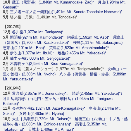
10月
蔵王（熊野岳）(1,840m Mt. Kumanodake, Zao)*
月山(1,984m Mt.
Gassan)*
8月
三ノ塔ー塔ノ岳ー鍋割山(1,491m Mt. Sanoto-Tonodake-Nabewari)*
5月
塔ノ岳（丹沢）(1,491m Mt. Tonodake)*
【2017年】
12月
谷川岳(1,977m Mt. Tanigawa)*
5月
開聞岳(924m Mt. Kaimondake)*
阿蘇山(1,592m Mt. Aso)*
霧島山
（韓国岳）(1,700m Mt. Karakunidake)*
桜島(1,117m Mt. Sakurajima)
恵那山(2,191m Mt. Ena)*
荒島岳(1,523m Mt. Arashimadake)*
4月
伊吹山(1,377m Mt. Ibuki)*
焼岳(2,455m Mt. Yakedake)*
3月
仙丈ヶ岳(3,033m Mt. Senjogatake)*
2月
木曽駒ヶ岳(2,956m Mt. Kiso-Komagatake)*
1月
谷川岳（麓スノーシュー）(1,977m Mt. Tanigawadake)*
女峰山（一
里ヶ曽根）(2,303m Mt. Nyoho)
八ヶ岳（硫黄岳・横岳・赤岳）(2,899m
Mt. Yatsugatake)*
【2016年】
12月
常念岳(2,857m Mt. Jonendake)*↓
焼岳(2,455m Mt. Yakedake)*↓
谷川岳馬蹄形（白毛門・笠ヶ岳・朝日岳）(1,945m Mt. Tanigawa-
Bateikei)*
11月
会津駒ケ岳(2,132m Mt. Aizu-Komagatake)*
皇海山(2,144m Mt.
Sukai)*
女峰山(2,463m Mt. Nyoho)
10月
大山｜鳥取県(1,729m Mt. Daisen)*
越後三山（八海山・中ノ岳・越
後駒ヶ岳）(2,085m Mt. Echigo-sanzan)*
高妻山(2,353m Mt.
Takatsuma)*
天城山(1,406m Mt. Amagi)*